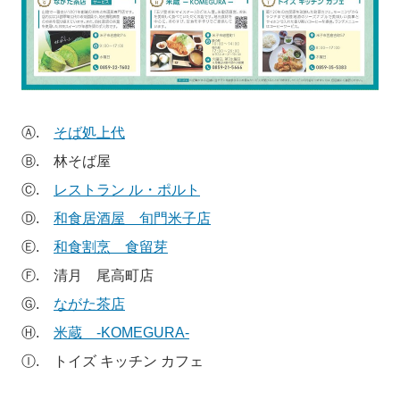
Ⓐ.
そば処上代
Ⓑ. 林そば屋
Ⓒ.
レストラン ル・ポルト
Ⓓ.
和食居酒屋 旬門米子店
Ⓔ.
和食割烹 食留芽
Ⓕ. 清月 尾高町店
Ⓖ.
ながた茶店
Ⓗ.
米蔵 -KOMEGURA-
Ⓘ. トイズ キッチン カフェ