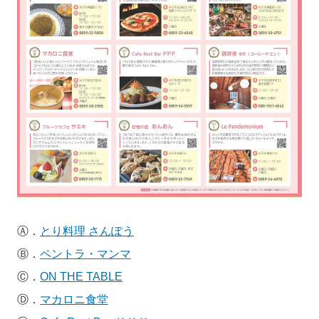
Ⓐ．
とり料理 さんぽう
Ⓑ．
ペントラ・マンマ
Ⓒ．
ON THE TABLE
Ⓓ．
マカロニ食堂