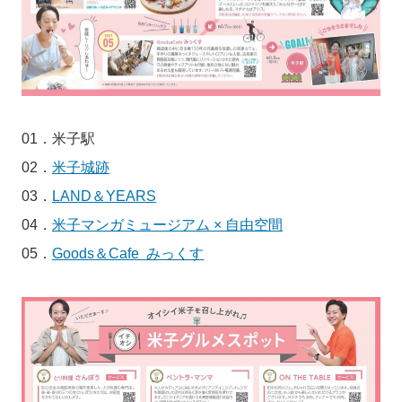
01．米子駅
02．
米子城跡
03．
LAND＆YEARS
04．
米子マンガミュージアム × 自由空間
05．
Goods＆Cafe みっくす