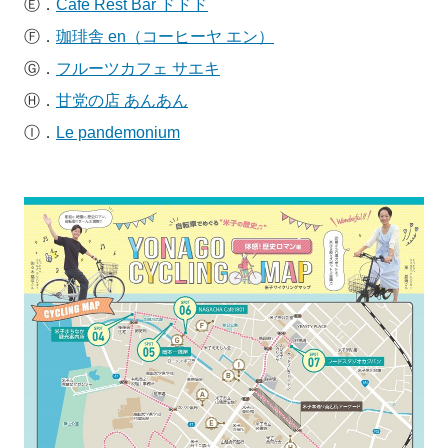
Ⓔ．
Cafe Rest Bar ドドド
Ⓕ．
珈琲舎 en（コーヒーヤ エン）
Ⓖ．
フルーツカフェ サエキ
Ⓗ．
甘党の店 あんあん
Ⓘ．
Le pandemonium