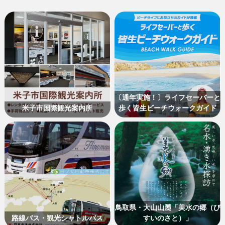
〔通年実施！〕ライフセーバーと
米子市国際観光案内所
歩く皆生ビーチウォークガイド
鳥取県・大山山麓「美水の郷（び
路線バス・観光シャトルバス
すいのさと）」