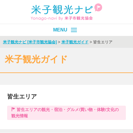
米子観光ナビ [米子市観光協会]
>
米子観光ガイド
>
皆生エリア
皆生温泉
エリア別
目的別
米子観光ガイド
イベント
モデルコース
旬情報
皆生エリア
Select Language
▼
皆生エリアの観光・宿泊・グルメ/買い物・体験/文化の
観光情報