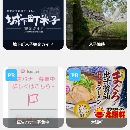
城下町米子観光ガイド
米子城跡
PR
PR
広告バナー募集中
太陽軒