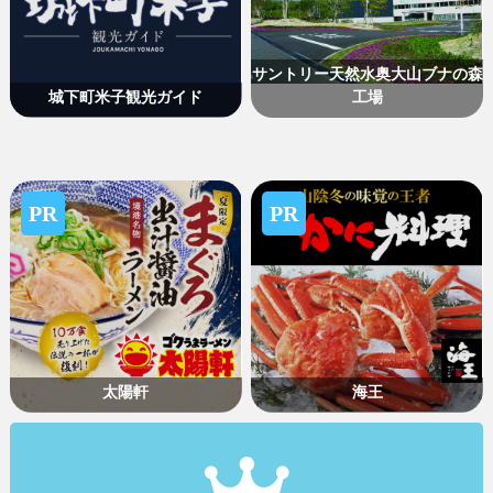
サントリー天然水奥大山ブナの森
城下町米子観光ガイド
工場
PR
PR
太陽軒
海王