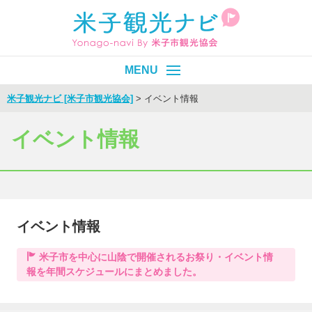
米子観光ナビ [米子市観光協会]
>
イベント情報
皆生温泉
エリア別
目的別
イベント情報
イベント
モデルコース
旬情報
イベント情報
Select Language
▼
米子市を中心に山陰で開催されるお祭り・イベント情
報を年間スケジュールにまとめました。