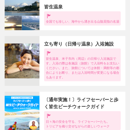
皆生温泉
全国でも珍しい、海中から湧き出る山陰屈指の名湯
立ち寄り（日帰り温泉）入浴施設
皆生温泉、米子市内（周辺）の日帰り入浴施設で
す。入浴の際は各施設（旅館）で入浴料をお支払い
ください。また、旅館については休館・満館等の都
合によりお断り、または入浴時間が変更になる場合
もあります。
〔通年実施！〕ライフセーバーと歩
く皆生ビーチウォークガイド
日々海の安全を守る、ライフセーバーたち。
トリビアを織り交ぜながらの楽しいウォーク