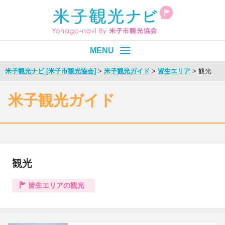
米子観光ナビ [米子市観光協会]
>
米子観光ガイド
>
皆生エリア
>
観光
皆生温泉
エリア別
目的別
米子観光ガイド
イベント
モデルコース
旬情報
観光
Select Language
▼
皆生エリアの観光