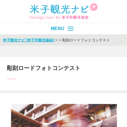
米子観光ナビ [米子市観光協会]
>
>
彫刻ロードフォトコンテスト
皆生温泉
エリア別
目的別
彫刻ロードフォトコンテスト
イベント
モデルコース
旬情報
Select Language
▼