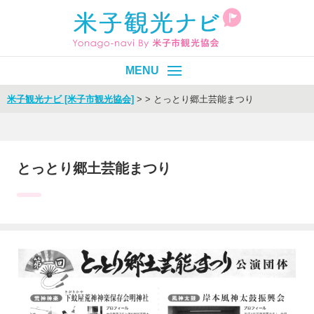
米子観光ナビ [米子市観光協会]
>
>
とっとり郷土芸能まつり
皆生温泉
エリア別
目的別
とっとり郷土芸能まつり
イベント
モデルコース
旬情報
Select Language
▼