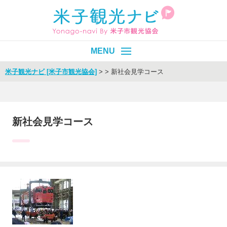
米子観光ナビ [米子市観光協会]
>
>
新社会見学コース
皆生温泉
エリア別
目的別
新社会見学コース
イベント
モデルコース
旬情報
Select Language
▼