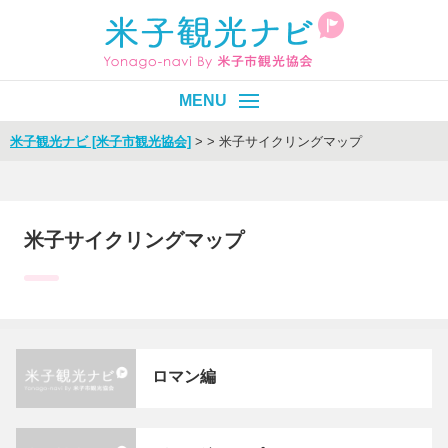
米子観光ナビ [米子市観光協会]
>
>
米子サイクリングマップ
皆生温泉
エリア別
目的別
米子サイクリングマップ
イベント
モデルコース
旬情報
Select Language
▼
ロマン編