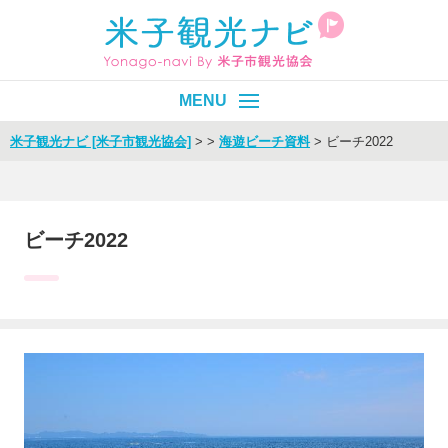
米子観光ナビ [米子市観光協会]
>
>
海遊ビーチ資料
>
ビーチ2022
皆生温泉
エリア別
目的別
ビーチ2022
イベント
モデルコース
旬情報
Select Language
▼