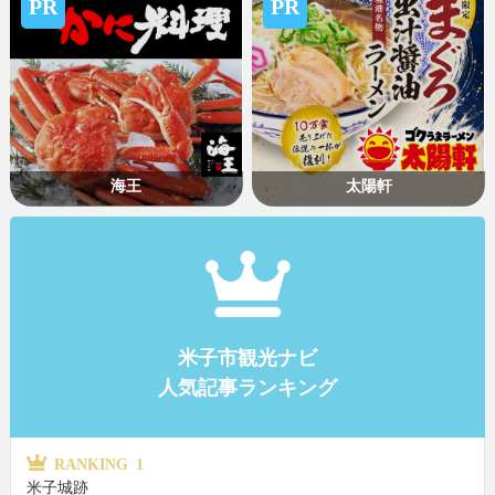
PR
PR
海王
太陽軒
米子市観光ナビ
人気記事ランキング
RANKING 1
米子城跡