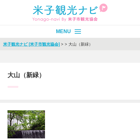
米子観光ナビ [米子市観光協会]
>
>
大山（新緑）
皆生温泉
エリア別
目的別
大山（新緑）
イベント
モデルコース
旬情報
Select Language
▼