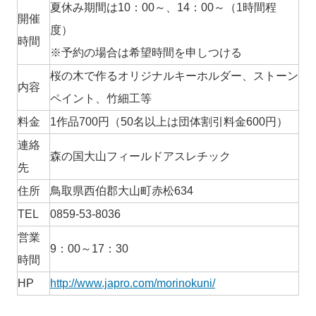
夏休み期間は10：00～、14：00～（1時間程
開催
度）
時間
※予約の場合は希望時間を申しつける
桜の木で作るオリジナルキーホルダー、ストーン
内容
ペイント、竹細工等
料金
1作品700円（50名以上は団体割引料金600円）
連絡
森の国大山フィールドアスレチック
先
住所
鳥取県西伯郡大山町赤松634
TEL
0859-53-8036
営業
9：00～17：30
時間
HP
http://www.japro.com/morinokuni/