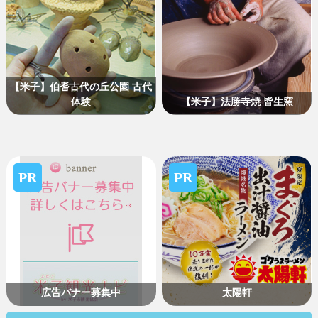
【米子】伯耆古代の丘公園 古代
体験
【米子】法勝寺焼 皆生窯
PR
PR
広告バナー募集中
太陽軒