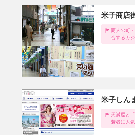
米子商店
商人の町・
合するカジ
米子しん
天満屋と「
若者に人気