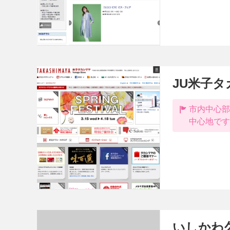
JU米子
市内中心部
中心地です
いしかわ