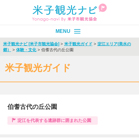
米子観光ナビ [米子市観光協会]
>
米子観光ガイド
>
淀江エリア(美水の
郷）
>
体験・文化
>
伯耆古代の丘公園
皆生温泉
エリア別
目的別
米子観光ガイド
イベント
モデルコース
旬情報
伯耆古代の丘公園
Select Language
▼
淀江を代表する遺跡群に囲まれた公園