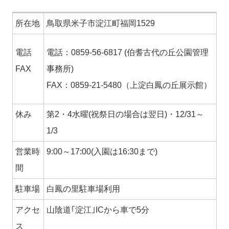
所在地
鳥取県米子市淀江町福岡1529
電話
電話：0859-56-6817 (伯耆古代の丘公園管理
FAX
事務所)
FAX：0859-21-5480（上淀白鳳の丘展示館）
休み
第2・4水曜(祝祭日の場合は翌日)・12/31～
1/3
営業時
9:00～17:00(入園は16:30まで)
間
駐車場
白鳳の里駐車場利用
アクセ
山陰道｢淀江｣ICから車で5分
ス