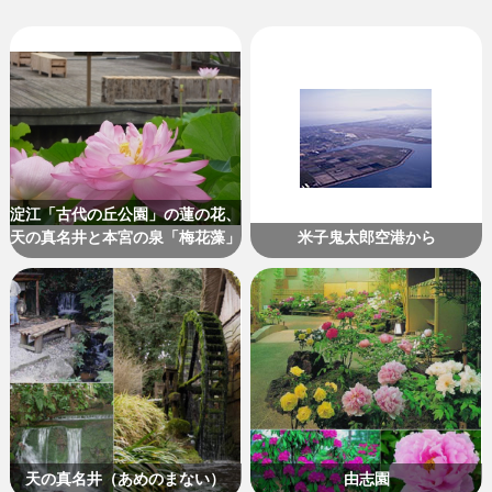
淀江「古代の丘公園」の蓮の花、
天の真名井と本宮の泉「梅花藻」
米子鬼太郎空港から
天の真名井（あめのまない）
由志園