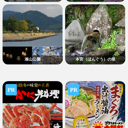
湊山公園
本宮（ほんぐう）の泉
PR
PR