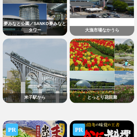
夢みなと公園／SANKO夢みなと
タワー
大漁市場なかうら
米子駅から
とっとり花回廊
PR
PR