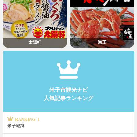
太陽軒
海王
米子市観光ナビ
人気記事ランキング
RANKING 1
米子城跡