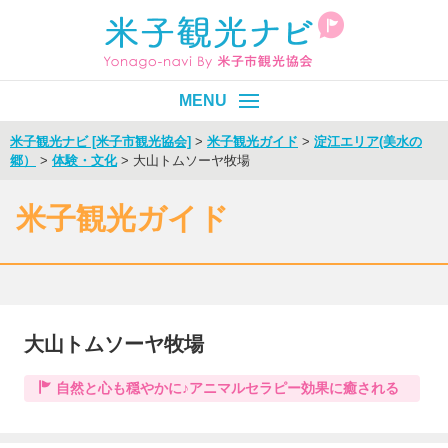
米子観光ナビ [米子市観光協会]
>
米子観光ガイド
>
淀江エリア(美水の
郷）
>
体験・文化
>
大山トムソーヤ牧場
皆生温泉
エリア別
目的別
米子観光ガイド
イベント
モデルコース
旬情報
大山トムソーヤ牧場
Select Language
▼
自然と心も穏やかに♪アニマルセラピー効果に癒される